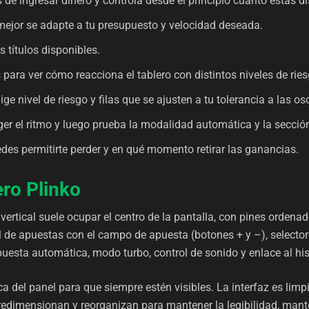
 de ingresar dinero y controla desde el principio cuánto estás di
mejor se adapte a tu presupuesto y velocidad deseada.
s títulos disponibles.
ra ver cómo reacciona el tablero con distintos niveles de ries
e nivel de riesgo y filas que se ajusten a tu tolerancia a las os
 el ritmo y luego prueba la modalidad automática y la sección 
es permitirte perder y en qué momento retirar las ganancias.
ero Plinko
 vertical suele ocupar el centro de la pantalla, con pines ordenado
nel de apuestas con el campo de apuesta (botones + y –), selector
uesta automática, modo turbo, control de sonido y enlace al hist
ca del panel para que siempre estén visibles. La interfaz es limp
e redimensionan y reorganizan para mantener la legibilidad, mante