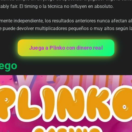
ly fair. El timing o la técnica no influyen en absoluto.
mente independiente, los resultados anteriores nunca afectan al
e puede devolver multiplicadores pequeños o muy altos según la
Juega a Plinko con dinero real
uego