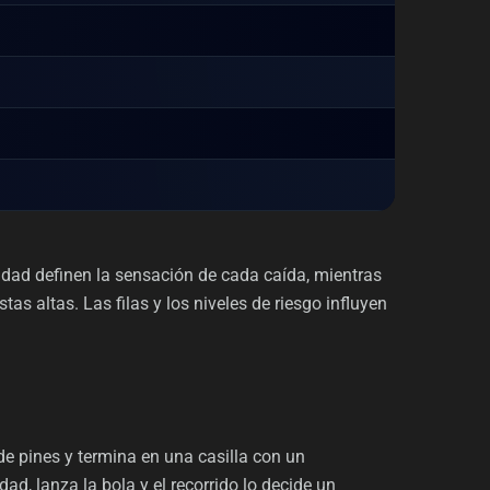
ilidad definen la sensación de cada caída, mientras
s altas. Las filas y los niveles de riesgo influyen
 de pines y termina en una casilla con un
ad, lanza la bola y el recorrido lo decide un