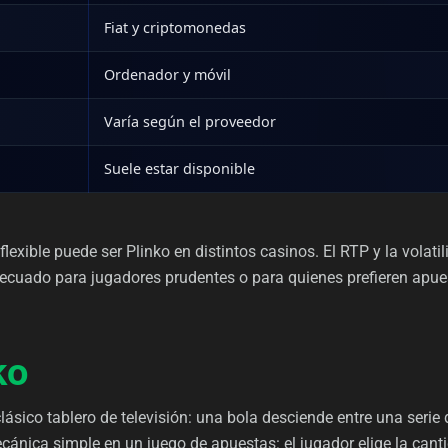
Fiat y criptomonedas
Ordenador y móvil
Varía según el proveedor
Suele estar disponible
lexible puede ser Plinko en distintos casinos. El RTP y la volat
decuado para jugadores prudentes o para quienes prefieren apuesta
ko
 clásico tablero de televisión: una bola desciende entre una serie
ánica simple en un juego de apuestas: el jugador elige la cantid