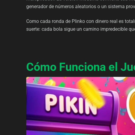
generador de números aleatorios o un sistema provab
Como cada ronda de Plinko con dinero real es total
suerte: cada bola sigue un camino impredecible qu
Cómo Funciona el J