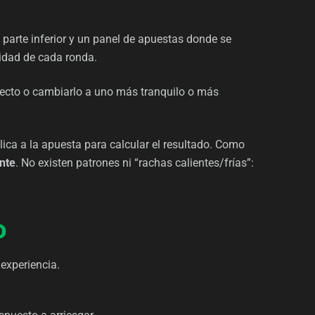
a parte inferior y un panel de apuestas donde se
ilidad de cada ronda.
defecto o cambiarlo a uno más tranquilo o más
lica a la apuesta para calcular el resultado. Como
ente
. No existen patrones ni “rachas calientes/frías”:
o
 experiencia.