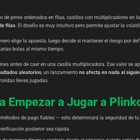
eno de pines ordenados en filas, casillas con multiplicadores en l
e filas
. El diseño es muy intuitivo pero permite ajustar la volat
rimero elige la apuesta, luego decide si mantener el riesgo por 
varias bolas al mismo tiempo.
nes antes de caer en una casilla multiplicadora. Ese valor se ap
sultados aleatorios
, un lanzamiento
no afecta en nada al sigui
rondas lleves jugadas.
a Empezar a Jugar a Plink
y métodos de pago fiables — esto determinará la seguridad de tu
erificación posterior sea rápida.