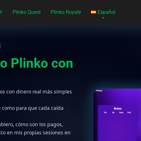
XY
Plinko Quest
Plinko Royale
Español
o Plinko con
gos con dinero real más simples
e como para que cada caída
ablero, cómo son los pagos,
sto en mis propias sesiones en