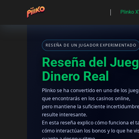
Plinko 
RESEÑA DE UN JUGADOR EXPERIMENTADO
Reseña del Jueg
Dinero Real
Plinko se ha convertido en uno de los jue
que encontrarás en los casinos online,
pero mantiene la suficiente incertidumbr
resulte interesante.
En esta reseña explico cómo funciona el t
cómo interactúan los bonos y lo que he vi
cuanto a riesgo y ritmo.