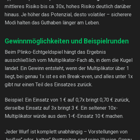
mittleres Risiko bis ca. 30x, hohes Risiko deutlich darüber
hinaus. Je höher das Potenzial, desto volatiler – sicherere
Modi halten das Guthaben länger am Leben.
Gewinnmöglichkeiten und Beispielrunden
Beim Plinko-Echtgeldspiel hängt das Ergebnis
ausschließlich vom Multiplikator-Fach ab, in dem die Kugel
landet. Ein Gewinn entsteht, wenn der Multiplikator über 1
liegt, bei genau 1x ist es ein Break-even, und alles unter 1x
gibt nur einen Teil des Einsatzes zurück.
Beispiel: Ein Einsatz von 1 € auf 0,7x bringt 0,70 € zurück,
derselbe Einsatz auf 3x bringt 3 €. Ein seltener 10x-
Multiplikator würde aus dem 1-€-Einsatz 10 € machen.
Jeder Wurf ist komplett unabhängig – Vorstellungen von
„heißen“ oder „kalten“ Brettseiten sind reine Illusion. Genau