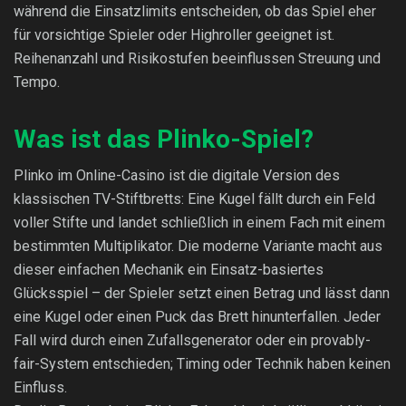
während die Einsatzlimits entscheiden, ob das Spiel eher
für vorsichtige Spieler oder Highroller geeignet ist.
Reihenanzahl und Risikostufen beeinflussen Streuung und
Tempo.
Was ist das Plinko-Spiel?
Plinko im Online-Casino ist die digitale Version des
klassischen TV-Stiftbretts: Eine Kugel fällt durch ein Feld
voller Stifte und landet schließlich in einem Fach mit einem
bestimmten Multiplikator. Die moderne Variante macht aus
dieser einfachen Mechanik ein Einsatz-basiertes
Glücksspiel – der Spieler setzt einen Betrag und lässt dann
eine Kugel oder einen Puck das Brett hinunterfallen. Jeder
Fall wird durch einen Zufallsgenerator oder ein provably-
fair-System entschieden; Timing oder Technik haben keinen
Einfluss.