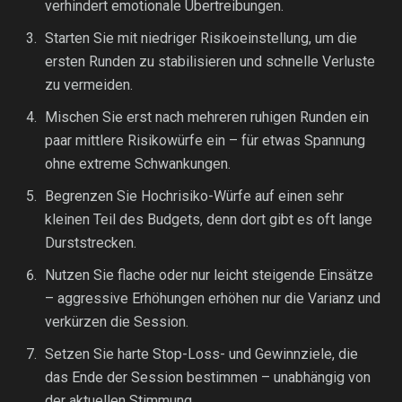
verhindert emotionale Übertreibungen.
Starten Sie mit niedriger Risikoeinstellung, um die
ersten Runden zu stabilisieren und schnelle Verluste
zu vermeiden.
Mischen Sie erst nach mehreren ruhigen Runden ein
paar mittlere Risikowürfe ein – für etwas Spannung
ohne extreme Schwankungen.
Begrenzen Sie Hochrisiko-Würfe auf einen sehr
kleinen Teil des Budgets, denn dort gibt es oft lange
Durststrecken.
Nutzen Sie flache oder nur leicht steigende Einsätze
– aggressive Erhöhungen erhöhen nur die Varianz und
verkürzen die Session.
Setzen Sie harte Stop-Loss- und Gewinnziele, die
das Ende der Session bestimmen – unabhängig von
der aktuellen Stimmung.