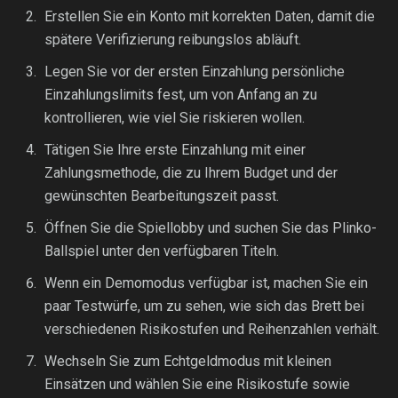
Erstellen Sie ein Konto mit korrekten Daten, damit die
spätere Verifizierung reibungslos abläuft.
Legen Sie vor der ersten Einzahlung persönliche
Einzahlungslimits fest, um von Anfang an zu
kontrollieren, wie viel Sie riskieren wollen.
Tätigen Sie Ihre erste Einzahlung mit einer
Zahlungsmethode, die zu Ihrem Budget und der
gewünschten Bearbeitungszeit passt.
Öffnen Sie die Spiellobby und suchen Sie das Plinko-
Ballspiel unter den verfügbaren Titeln.
Wenn ein Demomodus verfügbar ist, machen Sie ein
paar Testwürfe, um zu sehen, wie sich das Brett bei
verschiedenen Risikostufen und Reihenzahlen verhält.
Wechseln Sie zum Echtgeldmodus mit kleinen
Einsätzen und wählen Sie eine Risikostufe sowie