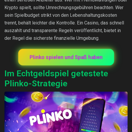
Krypto spielt, sollte Umrechnungsgebühren beachten. Wer
sein Spielbudget strikt von den Lebenshaltungskosten
trennt, behält leichter die Kontrolle. Ein Casino, das schnell
auszahlt und transparente Regeln veröffentlicht, bietet in
der Regel die sicherste finanzielle Umgebung.
Plinko spielen und Spaß haben
Im Echtgeldspiel getestete
Plinko-Strategie