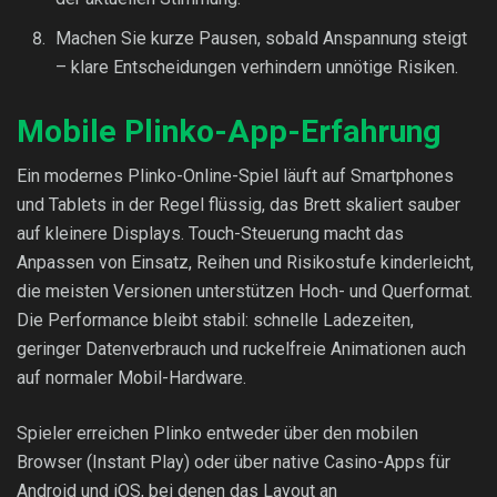
Machen Sie kurze Pausen, sobald Anspannung steigt
– klare Entscheidungen verhindern unnötige Risiken.
Mobile Plinko-App-Erfahrung
Ein modernes Plinko-Online-Spiel läuft auf Smartphones
und Tablets in der Regel flüssig, das Brett skaliert sauber
auf kleinere Displays. Touch-Steuerung macht das
Anpassen von Einsatz, Reihen und Risikostufe kinderleicht,
die meisten Versionen unterstützen Hoch- und Querformat.
Die Performance bleibt stabil: schnelle Ladezeiten,
geringer Datenverbrauch und ruckelfreie Animationen auch
auf normaler Mobil-Hardware.
Spieler erreichen Plinko entweder über den mobilen
Browser (Instant Play) oder über native Casino-Apps für
Android und iOS, bei denen das Layout an