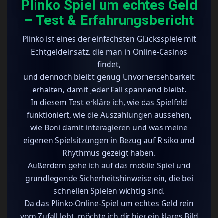
Plinko Spiel um echtes Geld
– Test & Erfahrungsbericht
Plinko ist eines der einfachsten Glücksspiele mit
Echtgeldeinsatz, die man in Online-Casinos
findet,
und dennoch bleibt genug Unvorhersehbarkeit
erhalten, damit jeder Fall spannend bleibt.
In diesem Test erkläre ich, wie das Spielfeld
funktioniert, wie die Auszahlungen aussehen,
wie Boni damit interagieren und was meine
eigenen Spielsitzungen in Bezug auf Risiko und
Rhythmus gezeigt haben.
Außerdem gehe ich auf das mobile Spiel und
grundlegende Sicherheitshinweise ein, die bei
schnellen Spielen wichtig sind.
Da das Plinko-Online-Spiel um echtes Geld rein
vom Zufall lebt, möchte ich dir hier ein klares Bild