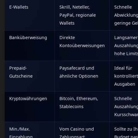
E-Wallets
Skrill, Neteller,
Schnelle
PayPal, regionale
Abwicklung
Wallets
geringe G
Banküberweisung
Direkte
Langsamer
Kontoüberweisungen
Auszahlun
hohe Limit
Prepaid-
Paysafecard und
Ideal für
Gutscheine
ähnliche Optionen
kontrollier
Ausgaben
Kryptowährungen
Bitcoin, Ethereum,
Schnelle
Stablecoins
Auszahlun
Kursschwa
Min./Max.
Vom Casino und
Sollte zu I
Einzahlung
Zahlungsart
Budget pa