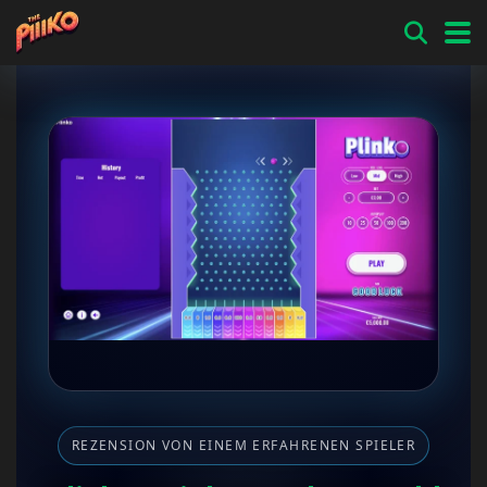
REZENSION VON EINEM ERFAHRENEN SPIELER